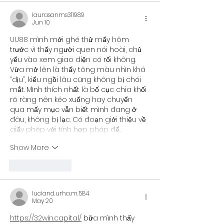
laurasanms311989
Jun 10
UU88
 mình mới ghé thử mấy hôm 
trước vì thấy người quen nói hoài, chủ 
yếu vào xem giao diện có rối không. 
Vừa mở lên là thấy tông màu nhìn khá 
“dịu”, kiểu ngồi lâu cũng không bị chói 
mắt. Mình thích nhất là bố cục chia khối 
rõ ràng nên kéo xuống hay chuyển 
qua mấy mục vẫn biết mình đang ở 
đâu, không bị lạc. Có đoạn giới thiệu về 
giấy phép với tính hợp pháp để…
Show More
Like
Reply
luciand.urha.m.584
May 20
https://32win.capital/
 bữa mình thấy 