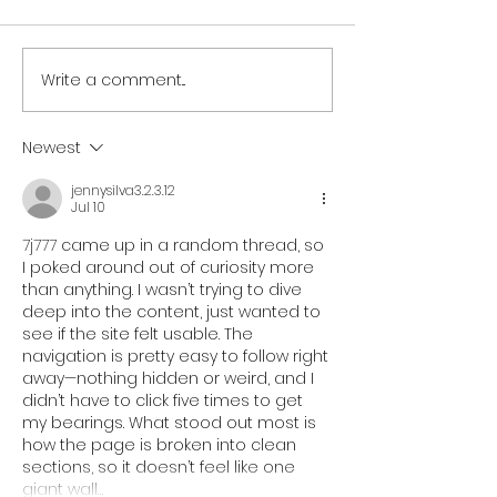
Write a comment...
NORTH EAST BRANDS
NORTH EAST T
BACK NEWCASTLE
SECTOR UNITES
PRIDE AS PARTNER LINE-
SUPPORT OF
Newest
UP IS REVEALED
NEWCASTLE PR
jennysilva3.2.3.12
Jul 10
7j777
 came up in a random thread, so 
I poked around out of curiosity more 
than anything. I wasn’t trying to dive 
deep into the content, just wanted to 
see if the site felt usable. The 
navigation is pretty easy to follow right 
away—nothing hidden or weird, and I 
didn’t have to click five times to get 
my bearings. What stood out most is 
how the page is broken into clean 
sections, so it doesn’t feel like one 
giant wall…