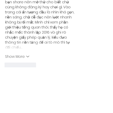
bạn share nên mở thử cho biết chứ 
cũng không đăng ký hay chơi gì. Vào 
trang cái ấn tượng đầu là nhìn khá gọn, 
nền sáng, chữ dễ đọc nên lướt nhanh 
không bị rối mắt. Mình chỉ xem phần 
giới thiệu tổng quan thôi, thấy họ có 
nhắc mốc thành lập 2016 và ghi rõ 
chuyện giấy phép quản lý, kiểu đưa 
thông tin nền tảng để ai tò mò thì tự 
đối chiếu.…
Show More
Like
Reply
hoachtungbuang.l.y.nh
May 12
QQ88
 mình mới ghé thử vì thấy mọi 
người bàn tán, kiểu vào xem giao diện 
ra sao thôi chứ chưa tính chơi liền. Ấn 
tượng đầu là trang nhìn khá “gọn mắt”, 
các phần được chia thành mảng rõ 