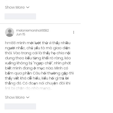
Show More
Like
Reply
melaniemarshall6592
Jun 15
hm88
 mình mới lướt thử vì thấy nhiều 
người nhắc, chủ yếu tò mò giao diện 
thôi. Vào trang cái là thấy họ chia nội 
dung theo kiểu từng khối rõ ràng, kéo 
xuống không bị “ngợp chữ”, nhìn phát 
biết mình đang ở mục nào. Mình có 
bấm qua phần Câu hỏi thường gặp thì 
thấy viết khá dễ hiểu, kiểu hỏi gì trả lời 
thẳng đó. Có đoạn nói chuyện đôi khi 
link bị chặn do nhà mạng,…
Show More
Like
Reply