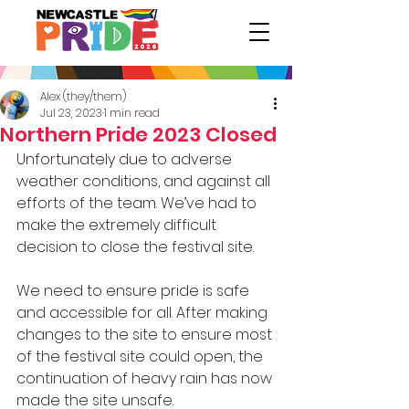
Alex (they/them)
Jul 23, 2023
1 min read
Northern Pride 2023 Closed
Unfortunately due to adverse 
weather conditions, and against all 
efforts of the team. We’ve had to 
make the extremely difficult 
decision to close the festival site. 
We need to ensure pride is safe 
and accessible for all. After making 
changes to the site to ensure most 
of the festival site could open, the 
continuation of heavy rain has now 
made the site unsafe.