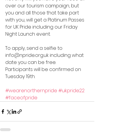
over our tourism campaign, but 
you and all those that take part 
with you, will get a Platinum Passes 
for UK Pride including our Friday 
Night Launch event. 
To apply, send a selfie to 
info@npride.org.uk including what 
date you can be free. 
Participants will be confirmed on 
Tuesday 19th.
#wearenorthernpride
#ukpride22
#faceofpride