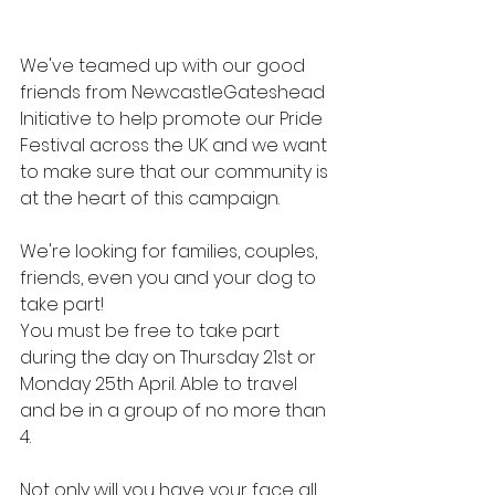
We've teamed up with our good 
friends from NewcastleGateshead 
Initiative to help promote our Pride 
Festival across the UK and we want 
to make sure that our community is 
at the heart of this campaign. 
We're looking for families, couples, 
friends, even you and your dog to 
take part! 
You must be free to take part 
during the day on Thursday 21st or 
Monday 25th April. Able to travel 
and be in a group of no more than 
4. 
Not only will you have your face all 