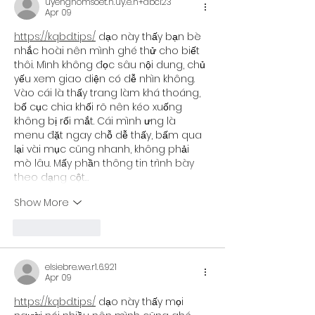
uyenghomsoet.h.uy.e.n+abc123
Apr 09
https://kqbd.tips/
 dạo này thấy bạn bè 
nhắc hoài nên mình ghé thử cho biết 
thôi. Mình không đọc sâu nội dung, chủ 
yếu xem giao diện có dễ nhìn không. 
Vào cái là thấy trang làm khá thoáng, 
bố cục chia khối rõ nên kéo xuống 
không bị rối mắt. Cái mình ưng là 
menu đặt ngay chỗ dễ thấy, bấm qua 
lại vài mục cũng nhanh, không phải 
mò lâu. Mấy phần thông tin trình bày 
theo dạng cột…
Show More
Like
Reply
elsiebre.we.r1.6.921
Apr 09
https://kqbd.tips/
 dạo này thấy mọi 