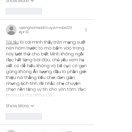
Show More
Like
Reply
uyenghomsoet.h.uy.e.n+abc123
Apr 10
Tài Xỉu
 là cái mình thấy trên mạng suốt 
nên hôm trước tò mò bấm vào trang 
này lướt thử cho biết. Mình không ngồi 
đọc hết từng bài đâu, chủ yếu xem họ 
viết có dễ hiểu không và bố cục có gọn 
gàng không. Ấn tượng đầu là phần giới 
thiệu nói thẳng kiểu chơi đơn giản 
nhưng kịch tính, rồi nhắc nhẹ chuyện 
chọn nền tảng uy tín cho yên tâm, đọc 
không bị dài dòng. Có…
Show More
Like
Reply