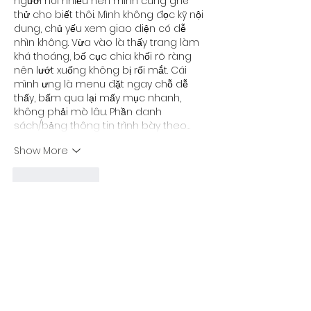
người nói nhiều nên mình cũng ghé 
thử cho biết thôi. Mình không đọc kỹ nội 
dung, chủ yếu xem giao diện có dễ 
nhìn không. Vừa vào là thấy trang làm 
khá thoáng, bố cục chia khối rõ ràng 
nên lướt xuống không bị rối mắt. Cái 
mình ưng là menu đặt ngay chỗ dễ 
thấy, bấm qua lại mấy mục nhanh, 
không phải mò lâu. Phần danh 
sách/bảng thông tin trình bày theo…
Show More
Like
Reply
uyenghomsoet.h.uy.e.n+abc123
Apr 09
Kèo bóng đá trực tuyến
 mình mới ghé 
thử cho biết vì thấy mấy ông bạn hay 
bàn, chứ cũng không định ngồi lâu. 
Vào cái là thấy giao diện khá dễ chịu, 
kiểu chia nội dung thành từng khối rõ 