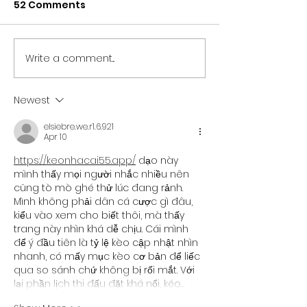
52 Comments
Write a comment...
NORTH EAST BRANDS
NORTH EAST T
BACK NEWCASTLE
SECTOR UNITES
PRIDE AS PARTNER LINE-
SUPPORT OF
Newest
UP IS REVEALED
NEWCASTLE PR
elsiebre.we.r1.6.921
Apr 10
https://keonhacai55.app/
 dạo này 
mình thấy mọi người nhắc nhiều nên 
cũng tò mò ghé thử lúc đang rảnh. 
Mình không phải dân cá cược gì đâu, 
kiểu vào xem cho biết thôi, mà thấy 
trang này nhìn khá dễ chịu. Cái mình 
để ý đầu tiên là tỷ lệ kèo cập nhật nhìn 
nhanh, có mấy mục kèo cơ bản để liếc 
qua so sánh chứ không bị rối mắt. Với 
lại phần lịch thi đấu đặt khá nổi, kéo…