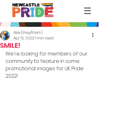
Alex (they/them)
Apr 13, 2022
1 min read
SMILE!
We're looking for members of our 
community to feature in some 
promotional images for UK Pride 
2022!